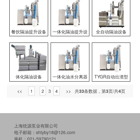
餐饮隔油提升设备
一体化隔油提升设
全自动隔油设备
备
体化隔油设备
一体化油水分离器
TYGR自动出渣型
隔油设备
<<
1
2
3
4
>>
共
33
条数据，第
3
页/共
4
页
上海统源泵业有限公司
电子邮箱：shtyby18@126.com
座机：021-59790121